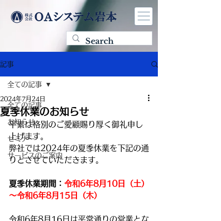
記事
全ての記事
2024年7月24日
全ての記事
夏季休業のお知らせ
お知らせ
平素は格別のご愛顧賜り厚く御礼申し
上げます。
セミナー
弊社では2024年の夏季休業を下記の通
サービスのご案内
りとさせていただきます。
夏季休業期間：
令和6年8月10日（土）
～令和6年8月15日（木）
令和6年8月16日は平常通りの営業とな