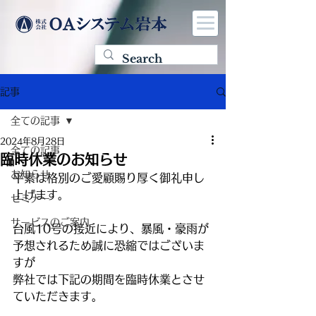
記事
全ての記事
2024年8月28日
全ての記事
臨時休業のお知らせ
お知らせ
平素は格別のご愛顧賜り厚く御礼申し
上げます。
セミナー
サービスのご案内
台風10号の接近により、暴風・豪雨が
予想されるため誠に恐縮ではございま
すが
弊社では下記の期間を臨時休業とさせ
ていただきます。