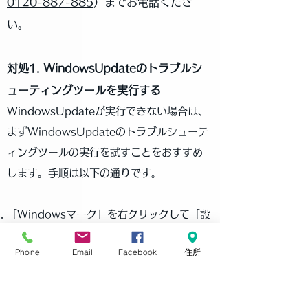
0120-887-885
）までお電話くださ
い。
対処1. WindowsUpdateのトラブルシ
ューティングツールを実行する
WindowsUpdateが実行できない場合は、
まずWindowsUpdateのトラブルシューテ
ィングツールの実行を試すことをおすすめ
します。手順は以下の通りです。
「Windowsマーク」を右クリックして「設
定」を選択します。
Phone
Email
Facebook
住所
Windowsの設定で「更新とセキュリティ」
を選択します。
左ペインで「トラブルシューティング」を