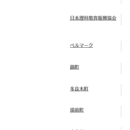
日本理科教育振興協会
ベルマーク
錦町
多良木町
湯前町