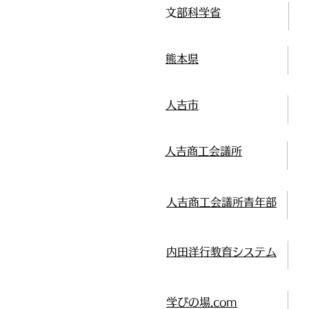
​文部科学省
熊本県
人吉市
人吉商工会議所
人吉商工会議所青年部
内田洋行教育システム
学びの場.com