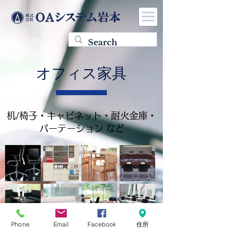
オフィス家具
机/椅子・キャビネット・耐火金庫・
パーテーション など
Copyright (C) 株式会社OAシステム岩本 All Rights Reserved.
Phone
Email
Facebook
住所