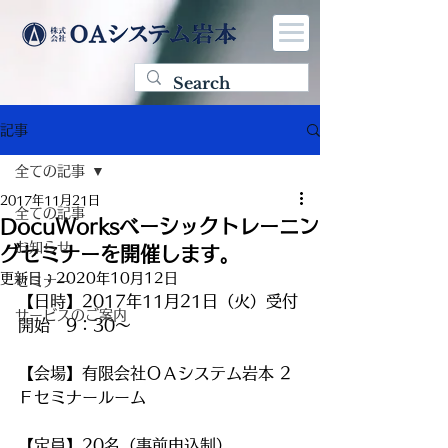
記事
全ての記事
2017年11月21日
全ての記事
DocuWorksベーシックトレーニン
お知らせ
グセミナーを開催します。
更新日：
2020年10月12日
セミナー
【日時】2017年11月21日（火）受付
サービスのご案内
開始　9：30～
【会場】有限会社ＯＡシステム岩本 2
Ｆセミナールーム
【定員】20名（事前申込制）