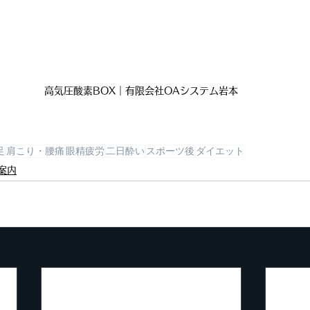
高気圧酸素BOX｜有限会社OAシステム岩本
足
肩こり・腰痛
眼精疲労
二日酔い
スポーツ後
ダイエット
案内